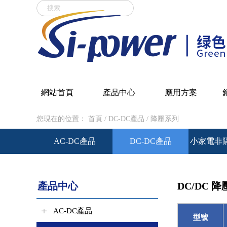
尤物在线-亚洲综合第一页-日韩
片在线观看-撸大师av-免费在线
看-国产精品破处-亚洲国产乱-
網站首頁
產品中心
應用方案
您現在的位置：
首頁
/
DC-DC產品
/
降壓系列
AC-DC產品
DC-DC產品
小家電非
產品中心
DC/DC 
AC-DC產品
型號