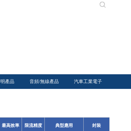
韩av导航-超级黄色片-欧美成人
黄免费女仆-91精彩视频在线观
照明產品
音頻/無線產品
汽車工業電子
最高效率
限流精度
典型應用
封裝