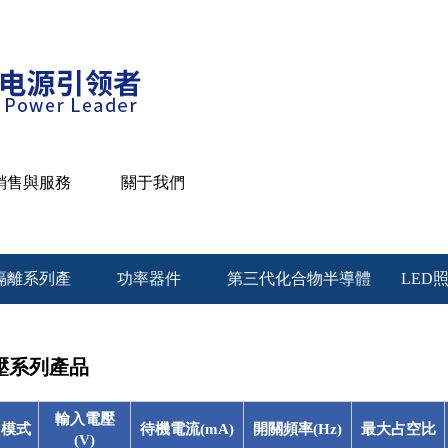
视频中文字幕-四虎影院www-日
视频观看-99青青草-女人又爽又
无码国精品一区二区免费蜜桃
銷售與服務
關于我們
隔離系列產
功率器件
第三代化合物半導體
LED
品
降壓系列產品
輸入電壓
模式
待機電流(mA)
開關頻率(Hz)
最大占空比
(V)