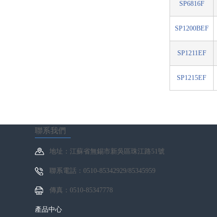
SP6816F
SP1200BEF
SP1211EF
SP1215EF
聯系我們
地址：江蘇省無錫市新吳區珠江路51號
聯系電話：0510-85342929/85345959
傳真：0510-85347778
產品中心